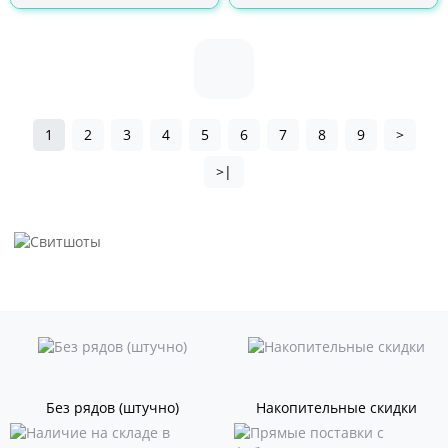
1
2
3
4
5
6
7
8
9
>
>|
Без рядов (штучно)
Накопительные скидки