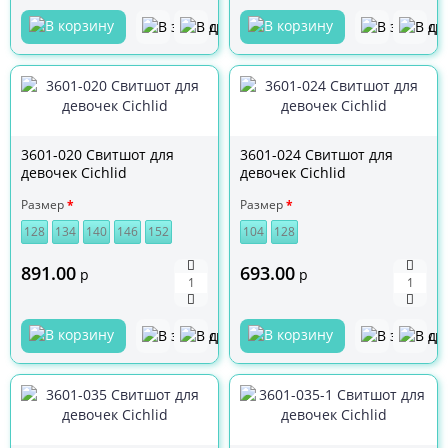
3601-020 Свитшот для
3601-024 Свитшот для
девочек Cichlid
девочек Cichlid
Размер
Размер
128
134
140
146
152
104
128
891.00
693.00
р
р