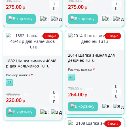
396.00
р
396.00
р
-31 %
-31 %
275.00
275.00
р
р
Скидка
Скидка
2014 Шапка зимняя для
девочек TuTu
1882 Шапка зимняя 46/48
р для мальчиков TuTu
Размер шапки
Размер шапки
46
48
759.00
р
-65 %
264.00
495.00
р
-56 %
р
220.00
р
Скидка