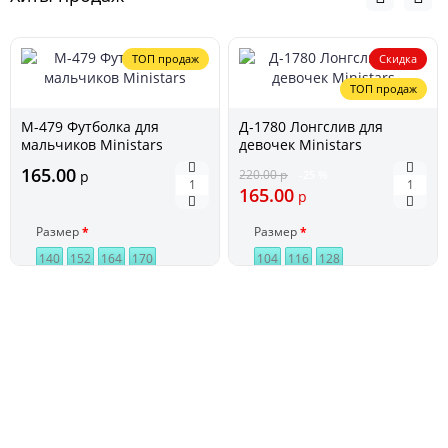
ТОП продаж
Скидка
ТОП продаж
М-479 Футболка для
Д-1780 Лонгслив для
мальчиков Ministars
девочек Ministars
165.00
220.00
р
р
-25 %
165.00
р
Размер
Размер
140
152
164
170
104
116
128