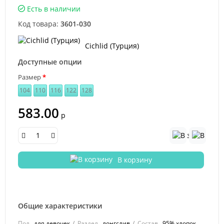
Есть в наличии
Код товара:
3601-030
Cichlid (Турция)
Доступные опции
Размер
104
110
116
122
128
583.00
р
В корзину
Общие характеристики
Пол
для девочек
Раздел
лонгслив
Состав
95% хлопок,