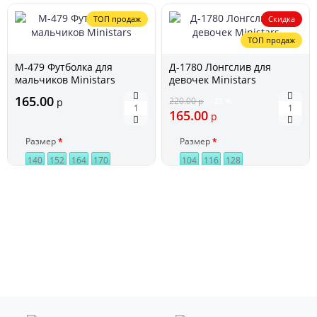
ТОП продаж
Скидка
ТОП продаж
М-479 Футболка для
Д-1780 Лонгслив для
мальчиков Ministars
девочек Ministars
165.00
220.00
р
р
-25 %
165.00
р
Размер
Размер
140
152
164
170
104
116
128