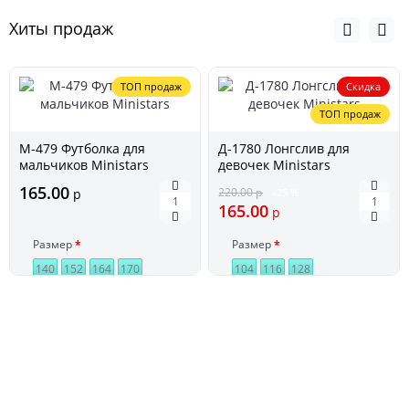
Хиты продаж
ТОП продаж
Скидка
ТОП продаж
М-479 Футболка для
Д-1780 Лонгслив для
мальчиков Ministars
девочек Ministars
165.00
220.00
р
р
-25 %
165.00
р
Размер
Размер
140
152
164
170
104
116
128