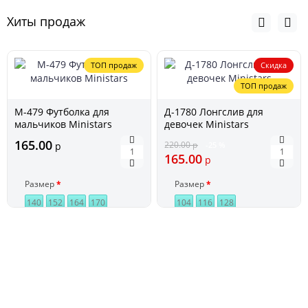
Хиты продаж
ТОП продаж
Скидка
ТОП продаж
М-479 Футболка для
Д-1780 Лонгслив для
мальчиков Ministars
девочек Ministars
165.00
220.00
р
р
-25 %
165.00
р
Размер
Размер
140
152
164
170
104
116
128